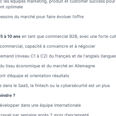
c les équipes marketing, produit et customer success pour 
ent optimale
esoins du marché pour faire évoluer l’offre
e
5 à 10 ans
en tant que commercial B2B, avec une forte cul
commercial, capacité à convaincre et à négocier
llemand (niveau C1 à C2) du français et de l'anglais (langues
du tissu économique et du marché en Allemagne
it d’équipe et orientation résultats
 dans le SaaS, la fintech ou la cybersécurité est un plus
oindre ?
velopper dans une équipe internationale
étravail par semaine après 2 mois d’ancienneté