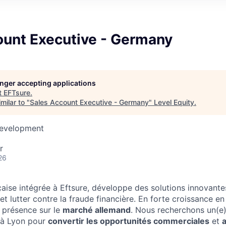
ount Executive - Germany
longer accepting applications
t
EFTsure
.
milar to "
Sales Account Executive - Germany
"
Level Equity
.
Development
r
26
nçaise intégrée à Eftsure, développe des solutions innovante
t lutter contre la fraude financière. En forte croissance e
 présence sur le
marché allemand
. Nous recherchons un(e
 à Lyon pour
convertir les opportunités commerciales
et
a