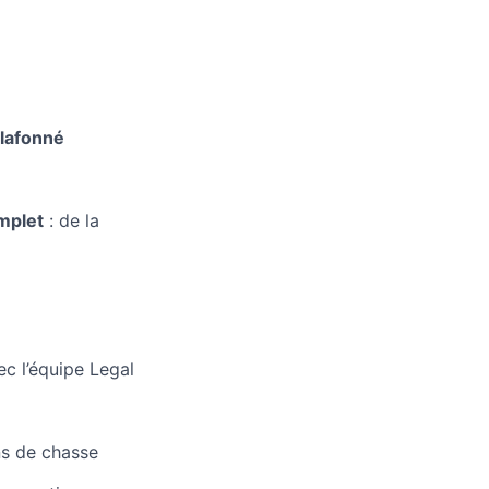
plafonné
mplet
: de la
ec l’équipe Legal
ns de chasse