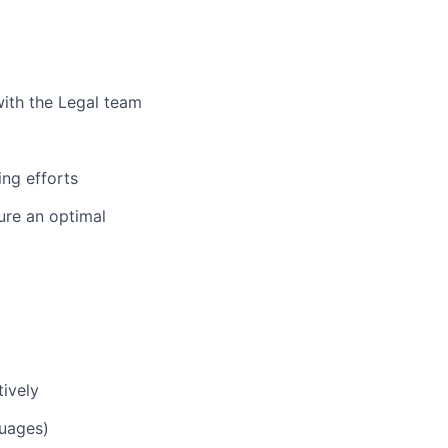
with the Legal team
ing efforts
ure an optimal
tively
uages)