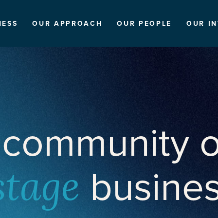
NESS
OUR APPROACH
OUR PEOPLE
OUR I
 community o
busine
stage