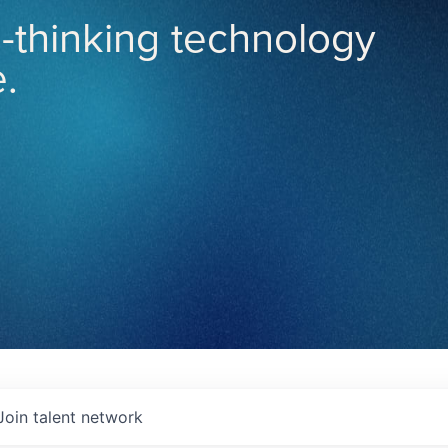
-thinking technology
.
Join talent network