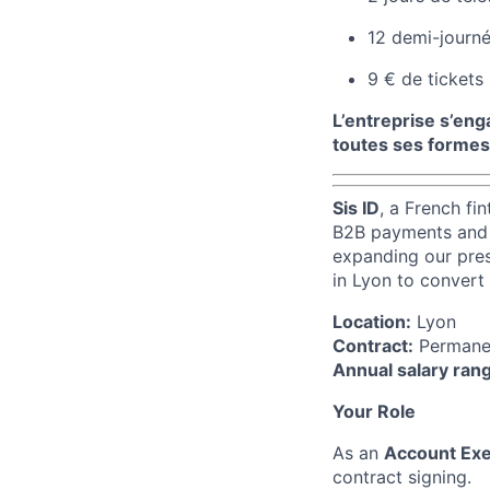
12 demi-journ
9 € de tickets
L’entreprise s’eng
toutes ses formes
Sis ID
, a French fi
B2B payments and c
expanding our pre
in Lyon to convert
Location:
Lyon
Contract:
Permanent
Annual salary ran
Your Role
As an
Account Exe
contract signing.