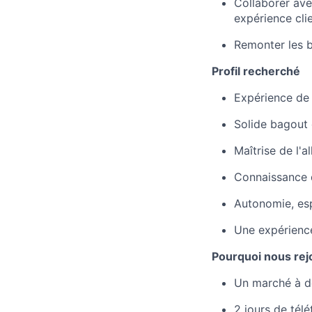
Collaborer ave
expérience cli
Remonter les b
Profil recherché
Expérience d
Solide bagout 
Maîtrise de l'a
Connaissance 
Autonomie, espr
Une expérience
Pourquoi nous rej
Un marché à dé
2 jours de tél