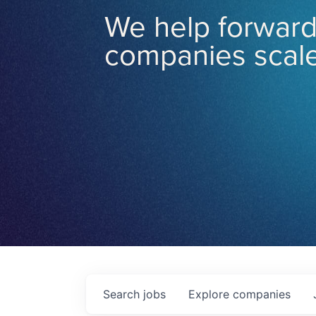
We help forward
companies scale
Search
jobs
Explore
companies