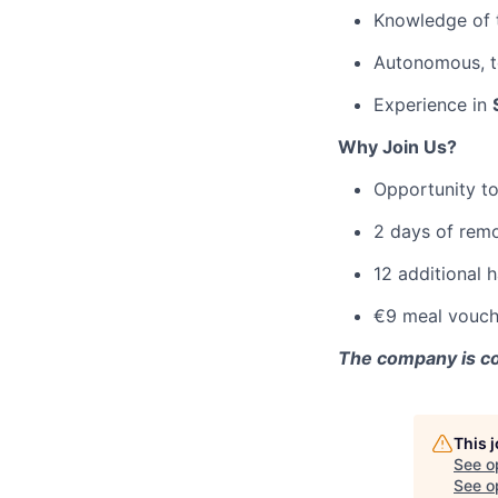
Knowledge of t
Autonomous, te
Experience in
Why Join Us?
Opportunity to
2 days of rem
12 additional h
€9 meal vouch
The company is com
This 
See o
See op