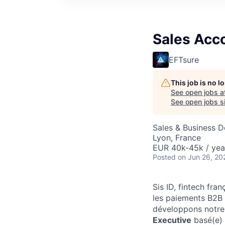
Sales Acc
EFTsure
This job is no 
See open jobs a
See open jobs si
Sales & Business 
Lyon, France
EUR 40k-45k / yea
Posted
on Jun 26, 20
Sis ID, fintech fra
les paiements B2B e
développons notre
Executive
basé(e)